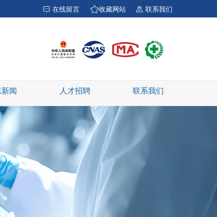
在线留言
收藏网站
联系我们
态新闻
人才招聘
联系我们