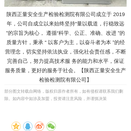
陕西正量安全生产检验检测院有限公司成立于 2019
年，公司自成立以来始终坚持“量以载道，行稳致远
”的宗旨为核心， 遵循“科学、公正、准确、改进 ”的
质量方针，秉承 “ 以客户为主，以奋斗者为本 ”的经
营理念，切实坚持依法执业，强化社会责任感，不断
完善自己，努力提高技术服 务的能力和水平，保证
服务质量，更好的服务于社会。【陕西正量安全生产
检验检测院有限公司】
部分图文转载自网络，版权归原作者所有，如有侵权请联系我们删
除。如内容中如涉及加盟，投资请注意风险，并谨慎决策