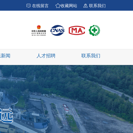
在线留言
收藏网站
联系我们
态新闻
人才招聘
联系我们