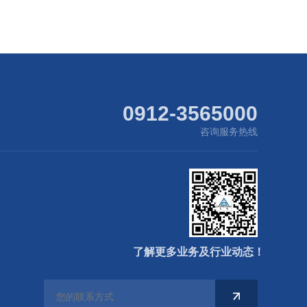
0912-3565000
咨询服务热线
了解更多业务及行业动态！