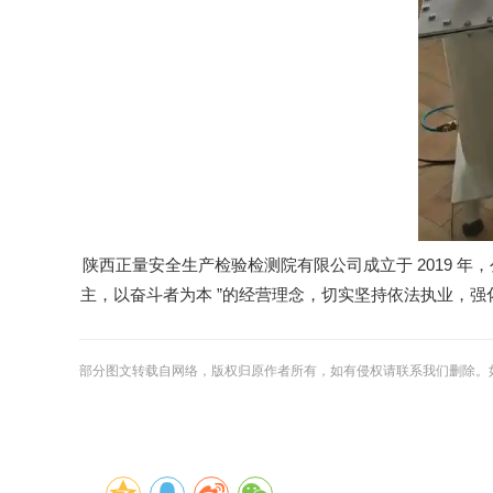
陕西正量安全生产检验检测院有限公司成立于 2019 年，
主，以奋斗者为本 ”的经营理念，切实坚持依法执业，
部分图文转载自网络，版权归原作者所有，如有侵权请联系我们删除。