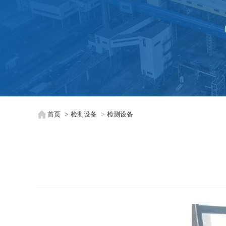
首页
检测设备
检测设备