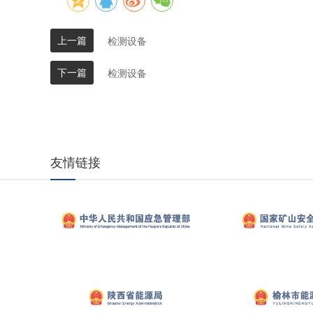
上一篇
检测设备
下一篇
检测设备
友情链接