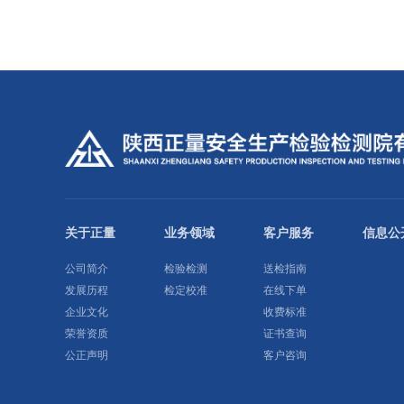
关于正量
业务领域
客户服务
信息公
公司简介
检验检测
送检指南
发展历程
检定校准
在线下单
企业文化
收费标准
荣誉资质
证书查询
公正声明
客户咨询