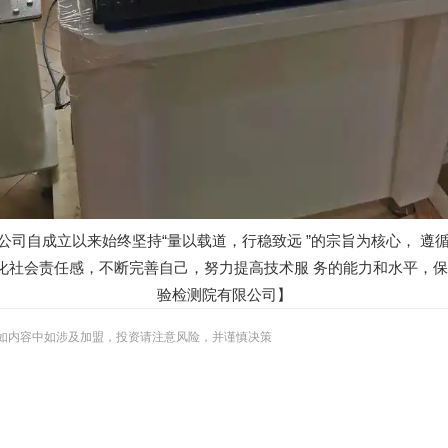
公司自成立以来始终坚持“量以载道，行稳致远 ”的宗旨为核心， 遵循
强化社会责任感，不断完善自己，努力提高技术服 务的能力和水平，
验检测院有限公司】
如内容中如涉及加盟，投资请注意风险，并谨慎决策