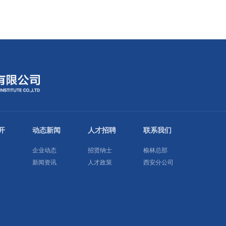
开
动态新闻
人才招聘
联系我们
企业动态
招贤纳士
榆林总部
新闻资讯
人才政策
西安分公司